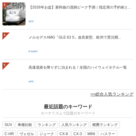
2
【2026～2027年 新車情報】新型車とモデルチェンジ予...
k-saito
3
【2026年お盆】新幹線の混雑ピーク予測｜指定席の予約術と...
ami
4
メルセデスAMG「GLE 63 S」改良新型、欧州で受注開...
k-saito
5
高速道路を降りずに泊まれる！全国のハイウェイホテル一覧
ami
>>総合人気ランキング
最近話題のキーワード