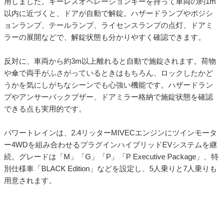
用しました。キーレスオペレーションキーを持って車両の約1m
以内に近づくと、ドアが自動で解錠。ハザードランプやポジシ
ョンランプ、テールランプ、ライセンスランプの点灯、ドアミ
ラーの展開などで、解錠状態も分かりやすく確認できます。
反対に、車両から約3m以上離れると自動で施錠されます。荷物
や傘で両手がふさがっているときはもちろん、ロックしたかど
うかを気にしがちなシーンでも心強い機能です。ハザードラン
プやアンサーバックブザー、ドアミラー格納で施錠状態を確認
できる点も実用的です。
パワートレインは、2.4リッターMIVECエンジンにツインモータ
ー4WDを組み合わせるプラグインハイブリッドEVシステムを継
続。グレードは「M」「G」「P」「P Executive Package」、特
別仕様車「BLACK Edition」などを設定し、5人乗りと7人乗りも
用意されます。