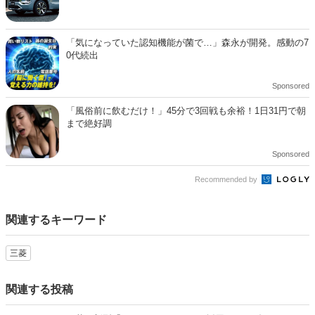
三菱 新型アウトランダー初公開！パワートレインの大幅改
良を実施 | カーナリズム
「気になっていた認知機能が菌で…」森永が開発。感動の7
0代続出
Sponsored
「風俗前に飲むだけ！」45分で3回戦も余裕！1日31円で朝
まで絶好調
Sponsored
Recommended by
関連するキーワード