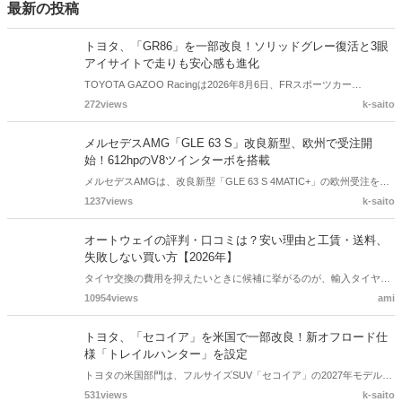
すめできるミニバンをサイズ別に厳選して紹介します。
「新しい車が欲しいけれど、種類が多すぎてどれを選べばいいかわか
らない」「運転がしやすくて、維持費も安いコンパクトカーのおすす
k-saito
めを知りたい」といったお悩みを持つ方も多いのではないでしょう
か。ひとくちにコンパクトカーといっても、燃費を極めたモデルか
ら、広々とした室内空間を持つモデル、SUVスタイルのものまで、そ
最新の投稿
の特徴は様々です。この記事では、失敗しないコンパクトカーの選び
方を解説し、おすすめ車種をランキング形式で紹介します。
トヨタ、「GR86」を一部改良！ソリッドグレー復活と3眼
アイサイトで走りも安心感も進化
TOYOTA GAZOO Racingは2026年8月6日、FRスポーツカー
「GR86」の一部改良モデルを発表しました。先代「TOYOTA 86」で
272views
k-saito
好評だった外板色「ソリッドグレー」を復活させたほか、RZグレード
の内装や走行制御を見直し、運転支援システム「アイサイト」も3眼
メルセデスAMG「GLE 63 S」改良新型、欧州で受注開
カメラへ進化。注文受付は8月28日から、価格は293万6,000円からで
始！612hpのV8ツインターボを搭載
す。
メルセデスAMGは、改良新型「GLE 63 S 4MATIC+」の欧州受注を開
始しました。最高出力612psを発生する4.0リッターV8ツインターボエ
1237views
k-saito
ンジンを搭載し、AMG RIDE CONTROL+やAMG ACTIVE RIDE
CONTROLなどを標準装備。ドイツ本国での価格は14万2,895ユーロ
オートウェイの評判・口コミは？安い理由と工賃・送料、
からとなっています。
失敗しない買い方【2026年】
タイヤ交換の費用を抑えたいときに候補に挙がるのが、輸入タイヤ通
販のオートウェイ。発送の早さや取付店へ直送できる手軽さが好評
10954views
ami
で、タイヤサイズと取付店の条件を事前に確認できれば、初めてでも