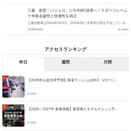
利用しやすいサービスです。この記事では、実際の評判について、公
トヨタ、「セコイア」を米国で一部改良！新オフロード仕
開されている口コミと公式情報をもとに解説します。
様「トレイルハンター」を設定
トヨタの米国部門は、フルサイズSUV「セコイア」の2027年モデルを
発表しました。新たにオフロード志向の「トレイルハンター」パッケ
531views
k-saito
ージを設定し、専用サスペンションやオールテレーンタイヤ、アンダ
ーボディプロテクションを採用。14インチディスプレイやToyota
三菱、新型「パジェロ」にS-AWC採用へ！ラダーフレーム
Safety Sense 4.0など、先進装備も強化されています。
で本格走破性と快適性を両立
三菱自動車は2026年8月4日、2026年秋に世界初公開を予定している新
型クロスカントリーSUV「パジェロ」の走行性能に関する新情報を発
1635views
k-saito
表しました。堅牢なラダーフレームと路面追従性に優れたサスペンシ
ョンに加え、車両運動統合制御システム「S-AWC」を採用。本格的な
悪路走破性と、長距離でも疲れにくい上質な乗り心地を追求していま
アクセスランキング
す。
昨日
週間
月間
1
【2026年お盆渋滞予測】帰省ラッシュは8/13、Uターン...
k-saito