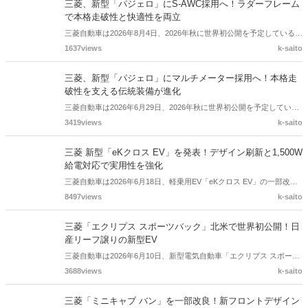
三菱
関連する投稿
三菱、新型「パジェロ」にS-AWC採用へ！ラダーフレーム
で本格走破性と快適性を両立
三菱自動車は2026年8月4日、2026年秋に世界初公開を予定している新
型クロスカントリーSUV「パジェロ」の走行性能に関する新情報を発
1637views
k-saito
表しました。堅牢なラダーフレームと路面追従性に優れたサスペンシ
ョンに加え、車両運動統合制御システム「S-AWC」を採用。本格的な
三菱、新型「パジェロ」にマルチメーター採用へ！本格走
悪路走破性と、長距離でも疲れにくい上質な乗り心地を追求していま
破性を支える伝統装備が進化
す。
三菱自動車は2026年6月29日、2026年秋に世界初公開を予定している
新型クロスカントリーSUV「パジェロ」に、走行状況をリアルタイム
3419views
k-saito
に表示する「マルチメーター」を採用すると発表しました。歴代モデ
ルで親しまれた3連メーターをオマージュした装備で、高度や方位、
三菱 新型「eKクロス EV」を発表！デザイン刷新と1,500W
車体の傾き、左右のトルク配分などを表示し、オフロード走行をサポ
給電対応で実用性を強化
ートします。
三菱自動車は2026年6月18日、軽乗用EV「eKクロス EV」の一部改良
モデルを発表しました。フロントまわりを中心にデザインを刷新した
8497views
k-saito
ほか、AC100V・最大1,500Wのアクセサリーコンセントを新設定。価
格は244万6,400円からで、補助金を活用した場合の実質的な購入額は
三菱「エクリプス スポーツバック」北米で世界初公開！日
約187万円からとなります。
産リーフ譲りの新型EV