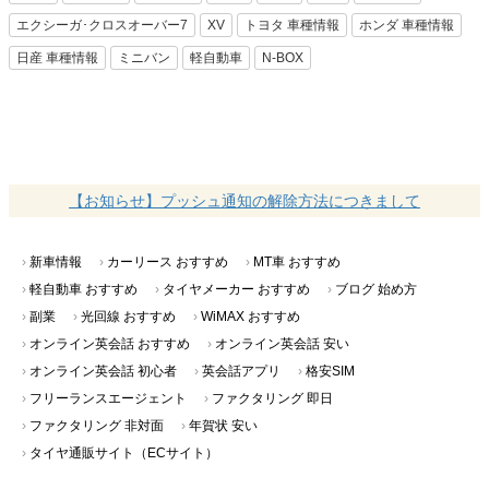
カーナリズムで話題のキーワード
SUV
車種比較
ランキング
人気ランキング
燃費ランキング
C-HR
ヴェゼル
ジューク
CX-8
CX-3
MINI
ハスラー
エクシーガ･クロスオーバー7
XV
トヨタ 車種情報
ホンダ 車種情報
日産 車種情報
ミニバン
軽自動車
N-BOX
【お知らせ】プッシュ通知の解除方法につきまして
新車情報
カーリース おすすめ
MT車 おすすめ
軽自動車 おすすめ
タイヤメーカー おすすめ
ブログ 始め方
副業
光回線 おすすめ
WiMAX おすすめ
オンライン英会話 おすすめ
オンライン英会話 安い
オンライン英会話 初心者
英会話アプリ
格安SIM