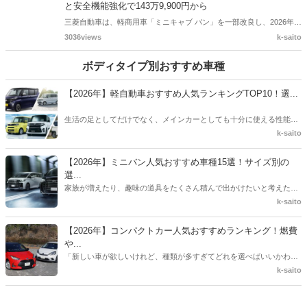
三菱自動車は2026年6月10日、新型電気自動車「エクリプス スポーツ
バック」を米国およびカナダに投入すると発表しました。北米では
3688views
k-saito
2027年モデルとして展開され、2026年後半に発売される予定です。日
産からOEM供給を受ける電動サブコンパクトSUVで、最新世代の「リ
三菱「ミニキャブ バン」を一部改良！新フロントデザイン
ーフ」と基本構造を共有します。
と安全機能強化で143万9,900円から
三菱自動車は、軽商用車「ミニキャブ バン」を一部改良し、2026年5
月28日より発売しました。フロントデザインを刷新したほか、衝突被
3036views
k-saito
害軽減ブレーキの検知対象を拡大。LEDヘッドランプやデジタルスピ
ードメーターも全車に標準装備しました。
ボディタイプ別おすすめ車種
【2026年】軽自動車おすすめ人気ランキングTOP10！選...
生活の足としてだけでなく、メインカーとしても十分に使える性能を
持った「軽自動車」。「そろそろ車の買い替え時期だけれど、どの車
k-saito
種を選べばいいのかわからない」「維持費を抑えたいけれど、安っぽ
い車には乗りたくない」このようにお悩みの方も多いのではないでし
【2026年】ミニバン人気おすすめ車種15選！サイズ別の
ょうか。この記事では、おすすめの軽自動車をランキング形式で紹
選...
介。あわせて、軽自動車を選ぶ際に絶対に押さえておきたいポイント
家族が増えたり、趣味の道具をたくさん積んで出かけたいと考えたり
や、知っておくべきメリット・デメリット、そして賢い買い方まで徹
したとき、真っ先に候補に挙がるのが「ミニバン」ではないでしょう
k-saito
底解説します。
か。各自動車メーカーからは魅力的なミニバンが数多く販売されてお
り、どれを選べばよいのか迷ってしまう方も多いでしょう。この記事
【2026年】コンパクトカー人気おすすめランキング！燃費
では、最新のトレンドや実際の使い勝手を踏まえた上で、本当におす
や...