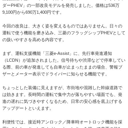
ダーPHEV」の一部改良モデルを発売しました。価格は536万
9,100円から690万1,400円です。
今回の改良は、大きく姿を変えるものではありません。日々の
運転で使う機能を磨き込み、三菱のフラッグシップPHEVとして
の扱いやすさを高める内容です。
まず、運転支援機能「三菱e-Assist」に、先行車発進通知
（LCDN）が追加されました。信号待ちや渋滞などで停車してい
る際、前の車が発進しても自車が止まったままの場合、警報ブ
ザーとメーター表示でドライバーに知らせる機能です。
ちょっとした装備に見えますが、市街地や混雑した幹線道路で
は効きます。長時間の運転で集中力が落ちやすい場面でも、発
進の遅れに気づきやすくなるため、日常の安心感を底上げする
アップデートといえます。
利便性では、接近時アンロック／降車時オートロック機能を採