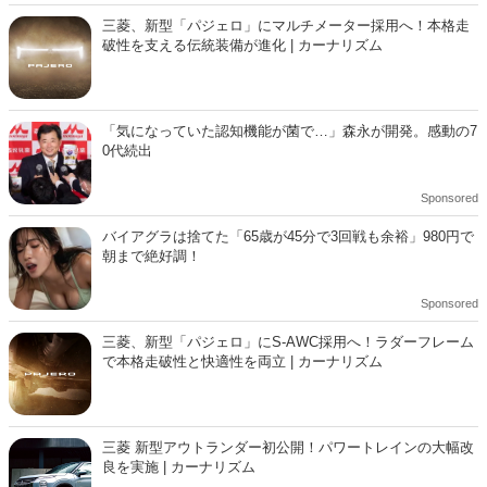
オススメの投稿
三菱、新型「パジェロ」にマルチメーター採用へ！本格走
破性を支える伝統装備が進化 | カーナリズム
「気になっていた認知機能が菌で…」森永が開発。感動の7
0代続出
Sponsored
バイアグラは捨てた「65歳が45分で3回戦も余裕」980円で
朝まで絶好調！
Sponsored
三菱、新型「パジェロ」にS-AWC採用へ！ラダーフレーム
で本格走破性と快適性を両立 | カーナリズム