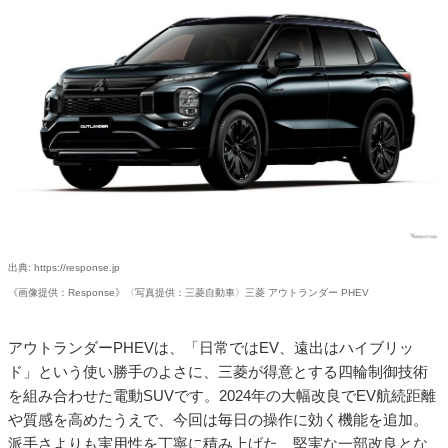
出典: https://response.jp
《画像提供：Response》〈写真提供：三菱自動車〉三菱 アウトランダー PHEV
アウトランダーPHEVは、「日常ではEV、遠出はハイブリッ
ド」という使い勝手のよさに、三菱が得意とする四輪制御技術
を組み合わせた電動SUVです。2024年の大幅改良でEV航続距離
や質感を高めたうえで、今回は毎日の操作に効く機能を追加。
派手さよりも実用性を丁寧に積み上げた、堅実な一部改良とな