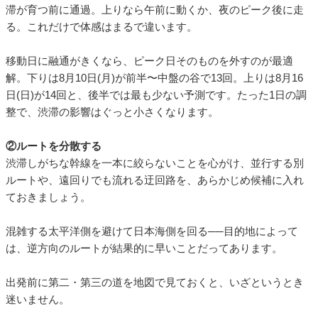
追越車線に車が偏ると流れが滞るので、走行車線も上手に使う
のがコツです。そして、速度回復をうながす表示板を見かけた
ら、それに沿って一定の速度で。この小さな積み重ねが、結局
いちばん渋滞をやわらげます。
お盆渋滞を避ける5つの方法