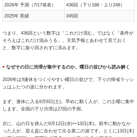
2026年 予測（7/17発表）
436回（下り188・上り248）
2025年 実績
345回
つまり、436回という数字は「これだけ混む」ではなく「条件が
そろえばこれだけ混みうる」。天気予報とあわせて見ておく
と、数字に振り回されずに済みます。
なぜその日に渋滞が集中するのか、曜日の並びから読み解く
■
2026年は9連休をつくりやすい曜日の並びで、下りの帰省ラッシ
ュはふたつの波に分かれます。
まず、連休に入る8月8日(土)。早めに動く人が、この土曜に集中
します。全国の下り渋滞は27回の予測。
次に、山の日を挟んだ8月12日(水)〜13日(木)。前半に動かなか
った人が、迎え盆に合わせて出る第二の波です。とくに13日(木)