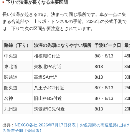
下りで渋滞が長くなる主要区間
■
長い渋滞が起きるのは、決まって同じ場所です。車が一点に集
まる合流部や、上り坂・トンネルの手前。2026年の公式予測で
は、下りで次の区間が要注意とされています。
路線（下り）
渋滞の先頭になりやすい場所
予測ピーク日
最
中央道
相模湖IC付近
8/8・8/13
45
東北道
矢板北PA付近
8/13
35
関越道
高坂SA付近
8/13
30
圏央道
八王子JCT付近
8/7・8/13
25
名神
旧山科BS付近
8/7・8/13
20
九州道
筑紫野IC先付近
8/13
20
出典：
NEXCO各社 2026年7月17日発表｜お盆期間の高速道路におけ
る渋滞予測【全国版】