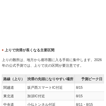
上りで渋滞が長くなる主要区間
■
上りの難所は、地方から都市圏に入る手前に集中します。2026
年の公式予測では、上りで次の区間が要注意です。
路線（上り）
渋滞の先頭になりやすい場所
予測ピーク日
関越道
坂戸西スマートIC付近
8/15
東北道
加須IC付近
8/15
中央道
小仏トンネル付近
8/11・8/15