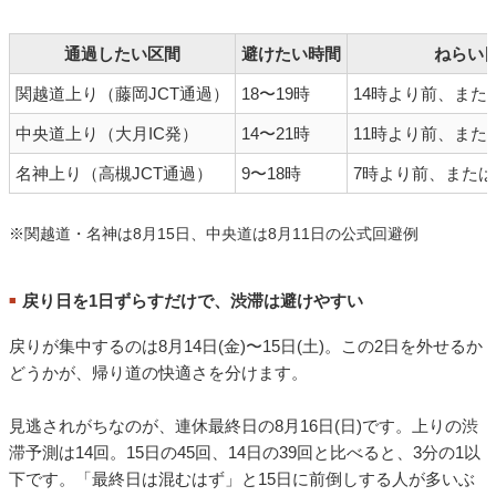
通過したい区間
避けたい時間
ねらい
関越道上り（藤岡JCT通過）
18〜19時
14時より前、また
中央道上り（大月IC発）
14〜21時
11時より前、また
名神上り（高槻JCT通過）
9〜18時
7時より前、または
※関越道・名神は8月15日、中央道は8月11日の公式回避例
戻り日を1日ずらすだけで、渋滞は避けやすい
■
戻りが集中するのは8月14日(金)〜15日(土)。この2日を外せるか
どうかが、帰り道の快適さを分けます。
見逃されがちなのが、連休最終日の8月16日(日)です。上りの渋
滞予測は14回。15日の45回、14日の39回と比べると、3分の1以
下です。「最終日は混むはず」と15日に前倒しする人が多いぶ