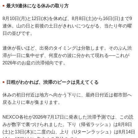
最大9連休になる休みの取り方
■
8月10日(月)と12日(水)を休めば、8月8日(土)から16日(日)まで9
連休。山の日と前後の土日がきれいにつながる、当たり年の曜
日の並びです。
連休が長いほど、出発のタイミングは分散します。そのぶん渋
滞が一日に集中せず、何度かの波に分かれて現れる──これが
2026年のお盆の渋滞傾向です。
日程がわかれば、渋滞のピークは見えてくる
■
休みの初日付近は地方へ向かう下りに、最終日付近は都市部へ
戻る上りに車が集まります。
NEXCO各社が2026年7月17日に発表した渋滞予測では、この読
みが数字で裏づけられました。下り（帰省ラッシュ）は8月8日
(土)と13日(木)に二度の山、上り（Uターンラッシュ）は8月14日