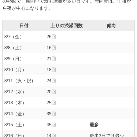
の45回で、期間中で最も渋滞が多い日です。時間帯は、午後か
ら夜が中心になります。
日付
上りの渋滞回数
傾向
8/7（金）
26回
8/8（土）
16回
8/9（日）
21回
8/10（月）
18回
8/11（火・祝）
24回
8/12（水）
20回
8/13（木）
25回
8/14（金）
39回
8/15（土）
45回
最多
8/16（日）
14回
後半3日では最少