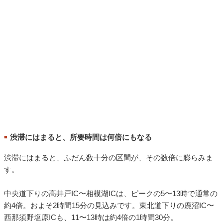
渋滞にはまると、所要時間は何倍にもなる
■
渋滞にはまると、ふだん数十分の区間が、その数倍に膨らみま
す。
中央道下りの高井戸IC〜相模湖ICは、ピークの5〜13時で通常の
約4倍。およそ2時間15分の見込みです。東北道下りの鹿沼IC〜
西那須野塩原ICも、11〜13時は約4倍の1時間30分。