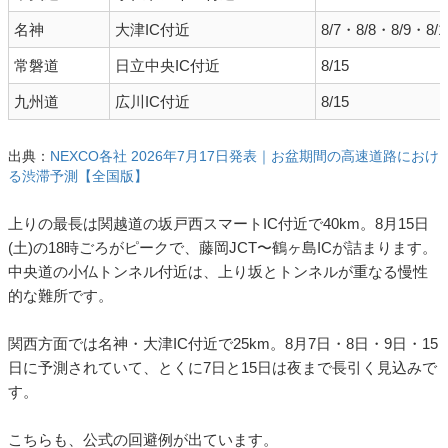
名神
大津IC付近
8/7・8/8・8/9・8/1
常磐道
日立中央IC付近
8/15
九州道
広川IC付近
8/15
出典：
NEXCO各社 2026年7月17日発表｜お盆期間の高速道路におけ
る渋滞予測【全国版】
上りの最長は関越道の坂戸西スマートIC付近で40km。8月15日
(土)の18時ごろがピークで、藤岡JCT〜鶴ヶ島ICが詰まります。
中央道の小仏トンネル付近は、上り坂とトンネルが重なる慢性
的な難所です。
関西方面では名神・大津IC付近で25km。8月7日・8日・9日・15
日に予測されていて、とくに7日と15日は夜まで長引く見込みで
す。
こちらも、公式の回避例が出ています。