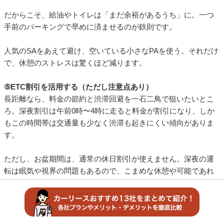
ておきましょう。
混雑する太平洋側を避けて日本海側を回る──目的地によって
は、逆方向のルートが結果的に早いことだってあります。
出発前に第二・第三の道を地図で見ておくと、いざというとき
迷いません。
③渋滞時は早めに高速を降りる
思った以上の渋滞にはまったら、高速にしがみつかないことも
大切です。
渋滞中の高速は時速10〜20kmまで落ち、10km進むのに30分以
上かかることもあります。一方、一般道は信号待ちこそあれ、
流れが良ければ結果的に早く着く場合も。
ただし、この時期は一般道も混むことがあります。降りる前
に、ナビアプリやJARTICで一般道の状況を確認し、渋滞の距離