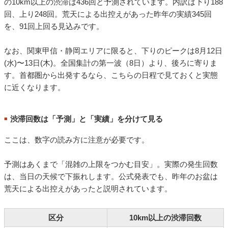
の10km以上の渋滞は436回と予測されています。内訳は下り188
回、上り248回。荒天による出控えがあった昨年の実績345回
を、91回上回る見込みです。
なお、関東甲信・静岡エリアに限ると、下りのピークは8月12日
(水)〜13日(木)。全国集計の第一波（8日）より、後ろに寄りま
す。首都圏から出発するなら、こちらの日程で見ておくと実態
に近くなります。
渋滞回数は「予測」と「実績」を分けて見る
■
ここは、数字の読み方に注意が必要です。
予測はあくまで「混雑の上限をつかむ目安」。実際の発生回数
は、当日の天候で下振れします。公式発表でも、昨年のお盆は
荒天による出控えがあったと説明されています。
区分
10km以上の渋滞回数