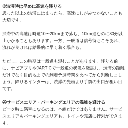
①ピーク日・時間帯をずらす
いちばん効くのは、渋滞のピーク日と時間帯を、シンプルに外
すことです。
下りは朝、上りは午後に集中するので、下りなら早朝に出て渋
滞が育つ前に通過。上りなら午前に動くか、夜のピーク後に走
る。これだけで体感はまるで違います。
移動日に融通がきくなら、ピーク日そのものを外すのが最適
解。下りは8月10日(月)が前半〜中盤の谷で13回。上りは8月16
日(日)が14回と、後半では最も少ない予測です。たった1日の調
整で、渋滞の影響はぐっと小さくなります。
②ルートを分散する
渋滞しがちな幹線を一本に絞らないことを心がけ、並行する別
ルートや、遠回りでも流れる迂回路を、あらかじめ候補に入れ