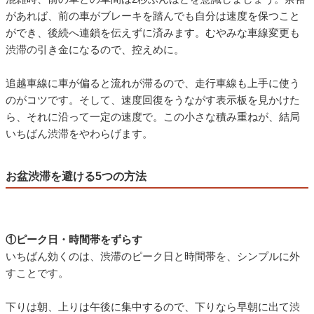
このような場所でなぜ渋滞が起きるのか？それはドライバーが
気づかないうちに、ほんの少し速度を落としているからです。
先頭の一台がわずかに減速する。すると後ろの車がブレーキを
踏み、その動きが波のように後方へ伝わっていく。一台ごとの
減速はごくわずかでも、積み重なれば車列全体が止まり、渋滞
になります。
お盆のように交通量が多い時期は、この連鎖がより起きやすく
なります。
渋滞を悪化させない運転のコツ
■
ちょっとした心がけで、渋滞は防げます。
混雑時、前の車との車間は2秒ぶんほどを意識しましょう。余裕
があれば、前の車がブレーキを踏んでも自分は速度を保つこと
ができ、後続へ連鎖を伝えずに済みます。むやみな車線変更も
渋滞の引き金になるので、控えめに。