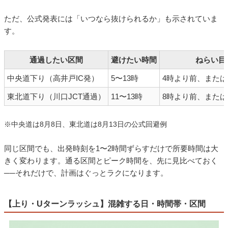
ただ、公式発表には「いつなら抜けられるか」も示されていま
す。
通過したい区間
避けたい時間
ねらい目
中央道下り（高井戸IC発）
5〜13時
4時より前、または
東北道下り（川口JCT通過）
11〜13時
8時より前、または
※中央道は8月8日、東北道は8月13日の公式回避例
同じ区間でも、出発時刻を1〜2時間ずらすだけで所要時間は大
きく変わります。通る区間とピーク時間を、先に見比べておく
──それだけで、計画はぐっとラクになります。
【上り・Uターンラッシュ】混雑する日・時間帯・区間