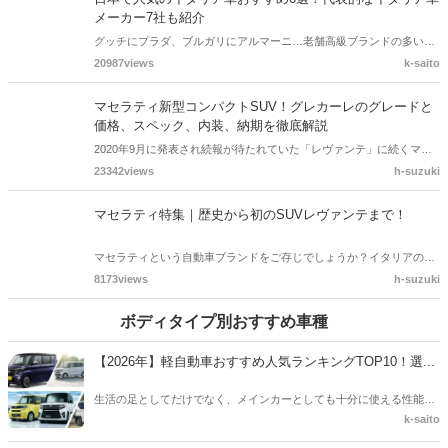
グッチにプラダ、ブルガリにアルマーニ…老舗高級ブランドの多いイ
タリアですが、イタリアブランドの車も目を引くデザインで個性とセ
20987views
k-saito
ンスが光ります。そんなイタリア車、一度は乗ってみたいものですよ
ね！今回は、日本で人気のあるイタリア車を代表的なメーカー7社の
マセラティ新型コンパクトSUV！グレカーレのグレードと
情報とあわせて紹介します。
価格、スペック、内装、納期を徹底解説
2020年9月に発表され続報が待たれていた「レヴァンテ」に続くマセ
ラティ第2のSUV「グレカーレ」についてまとめました。そのスペッ
23342views
h-suzuki
ク、価格、内装、納期などを徹底解説します。
マセラティ特集｜歴史から初のSUVレヴァンテまで！
マセラティという自動車ブランドをご存じでしょうか？イタリアの高
級スポーツカーメーカーです。このマセラティが、SUVを発売し、大
8173views
h-suzuki
きな人気を得ています。今回は、マセラティの歴史と、そこから生ま
れたSUVレヴァンテについて解説します。
ボディタイプ別おすすめ車種
【2026年】軽自動車おすすめ人気ランキングTOP10！選...
生活の足としてだけでなく、メインカーとしても十分に使える性能を
持った「軽自動車」。「そろそろ車の買い替え時期だけれど、どの車
k-saito
種を選べばいいのかわからない」「維持費を抑えたいけれど、安っぽ
い車には乗りたくない」このようにお悩みの方も多いのではないでし
【2026年】ミニバン人気おすすめ車種15選！サイズ別の