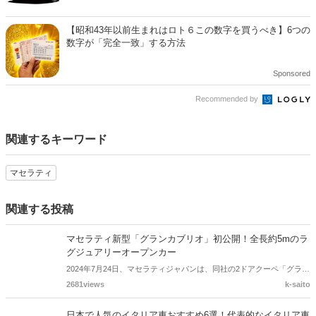
【昭和43年以前生まれはロト６この数字を買うべき】6つの
数字が「完全一致」する方法
Sponsored
Recommended by
関連するキーワード
マセラティ
関連する投稿
マセラティ新型「グランカブリオ」初公開！全長約5mのラ
グジュアリーオープンカー
2024年7月24日、マセラティジャパンは、同社の2ドアクーペ「グラン
トゥーリズモ」をベースとした4シーターオープントップ新型「グラ
2681views
k-saito
ンカブリオ トロフェオ」を日本初公開しました。デリバリー開始は第
四四半期を予定しているといいます。
日本で人気のイタリア車おすすめ6選！代表的なイタリア車
メーカー7社も紹介