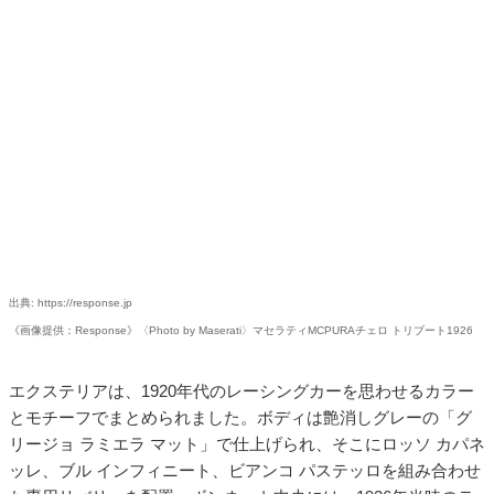
出典: https://response.jp
《画像提供：Response》〈Photo by Maserati〉マセラティMCPURAチェロ トリブート1926
エクステリアは、1920年代のレーシングカーを思わせるカラー
とモチーフでまとめられました。ボディは艶消しグレーの「グ
リージョ ラミエラ マット」で仕上げられ、そこにロッソ カパネ
ッレ、ブル インフィニート、ビアンコ パステッロを組み合わせ
た専用リバリーを配置。ボンネット中央には、1926年当時のテ