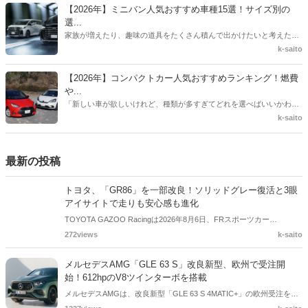
ょうか。この記事では、おすすめの軽自動車をランキング形式で紹
選...
介。あわせて、軽自動車を選ぶ際に絶対に押さえておきたいポイント
家族が増えたり、趣味の道具をたくさん積んで出かけたいと考えたり
や、知っておくべきメリット・デメリット、そして賢い買い方まで徹
したとき、真っ先に候補に挙がるのが「ミニバン」ではないでしょう
k-saito
底解説します。
か。各自動車メーカーからは魅力的なミニバンが数多く販売されてお
り、どれを選べばよいのか迷ってしまう方も多いでしょう。この記事
【2026年】コンパクトカー人気おすすめランキング！燃費
では、最新のトレンドや実際の使い勝手を踏まえた上で、本当におす
や...
すめできるミニバンをサイズ別に厳選して紹介します。
「新しい車が欲しいけれど、種類が多すぎてどれを選べばいいかわか
らない」「運転がしやすくて、維持費も安いコンパクトカーのおすす
k-saito
めを知りたい」といったお悩みを持つ方も多いのではないでしょう
か。ひとくちにコンパクトカーといっても、燃費を極めたモデルか
ら、広々とした室内空間を持つモデル、SUVスタイルのものまで、そ
最新の投稿
の特徴は様々です。この記事では、失敗しないコンパクトカーの選び
方を解説し、おすすめ車種をランキング形式で紹介します。
トヨタ、「GR86」を一部改良！ソリッドグレー復活と3眼
アイサイトで走りも安心感も進化
TOYOTA GAZOO Racingは2026年8月6日、FRスポーツカー
「GR86」の一部改良モデルを発表しました。先代「TOYOTA 86」で
272views
k-saito
好評だった外板色「ソリッドグレー」を復活させたほか、RZグレード
の内装や走行制御を見直し、運転支援システム「アイサイト」も3眼
メルセデスAMG「GLE 63 S」改良新型、欧州で受注開
カメラへ進化。注文受付は8月28日から、価格は293万6,000円からで
始！612hpのV8ツインターボを搭載
す。
メルセデスAMGは、改良新型「GLE 63 S 4MATIC+」の欧州受注を開
始しました。最高出力612psを発生する4.0リッターV8ツインターボエ
1237views
k-saito
ンジンを搭載し、AMG RIDE CONTROL+やAMG ACTIVE RIDE