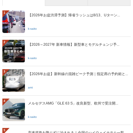
1
【2026年お盆渋滞予測】帰省ラッシュは8/13、Uターン...
k-saito
2
【2026～2027年 新車情報】新型車とモデルチェンジ予...
k-saito
3
【2026年お盆】新幹線の混雑ピーク予測｜指定席の予約術と...
ami
4
メルセデスAMG「GLE 63 S」改良新型、欧州で受注開...
k-saito
5
高速道路を降りずに泊まれる！全国のハイウェイホテル一覧