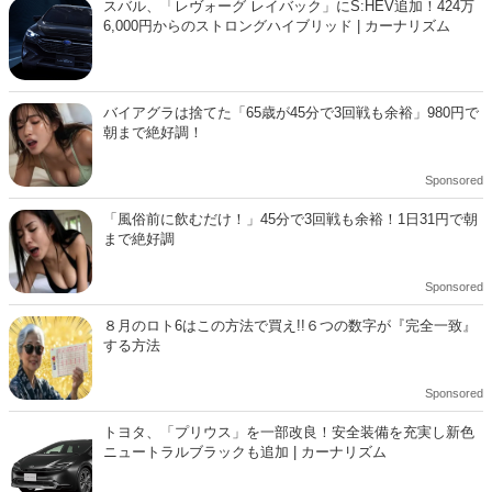
6,000円からのストロングハイブリッド | カーナリズム
バイアグラは捨てた「65歳が45分で3回戦も余裕」980円で
朝まで絶好調！
Sponsored
「風俗前に飲むだけ！」45分で3回戦も余裕！1日31円で朝
まで絶好調
Sponsored
８月のロト6はこの方法で買え!!６つの数字が『完全一致』
する方法
Sponsored
トヨタ、「プリウス」を一部改良！安全装備を充実し新色
ニュートラルブラックも追加 | カーナリズム