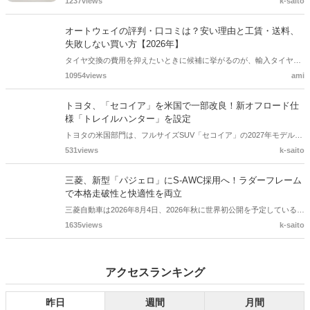
CONTROLなどを標準装備。ドイツ本国での価格は14万2,895ユーロ
オートウェイの評判・口コミは？安い理由と工賃・送料、
からとなっています。
失敗しない買い方【2026年】
タイヤ交換の費用を抑えたいときに候補に挙がるのが、輸入タイヤ通
販のオートウェイ。発送の早さや取付店へ直送できる手軽さが好評
10954views
ami
で、タイヤサイズと取付店の条件を事前に確認できれば、初めてでも
利用しやすいサービスです。この記事では、実際の評判について、公
トヨタ、「セコイア」を米国で一部改良！新オフロード仕
開されている口コミと公式情報をもとに解説します。
様「トレイルハンター」を設定
トヨタの米国部門は、フルサイズSUV「セコイア」の2027年モデルを
発表しました。新たにオフロード志向の「トレイルハンター」パッケ
531views
k-saito
ージを設定し、専用サスペンションやオールテレーンタイヤ、アンダ
ーボディプロテクションを採用。14インチディスプレイやToyota
三菱、新型「パジェロ」にS-AWC採用へ！ラダーフレーム
Safety Sense 4.0など、先進装備も強化されています。
で本格走破性と快適性を両立
三菱自動車は2026年8月4日、2026年秋に世界初公開を予定している新
型クロスカントリーSUV「パジェロ」の走行性能に関する新情報を発
1635views
k-saito
表しました。堅牢なラダーフレームと路面追従性に優れたサスペンシ
ョンに加え、車両運動統合制御システム「S-AWC」を採用。本格的な
悪路走破性と、長距離でも疲れにくい上質な乗り心地を追求していま
アクセスランキング
す。
昨日
週間
月間