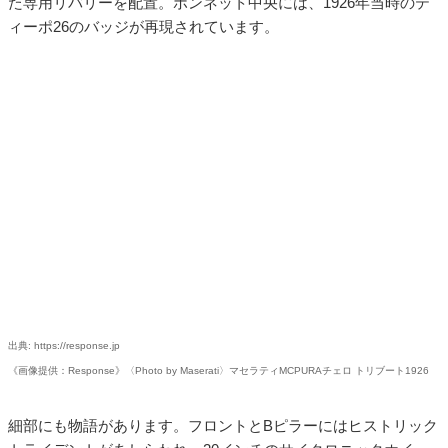
ィーポ26のバッジが再現されています。
出典: https://response.jp
《画像提供：Response》〈Photo by Maserati〉マセラティMCPURAチェロ トリブート1926
細部にも物語があります。フロントとBピラーにはヒストリック
トライデントがあしらわれ、20インチのサイクロニックホイー