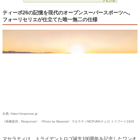
ティーポ26の記憶を現代のオープンスーパースポーツへ。
フォーリセリエが仕立てた唯一無二の仕様
出典: https://response.jp
《画像提供：Response》〈Photo by Maserati〉マセラティMCPURAチェロ トリブート1926
マセラティは、トライデントロゴ誕生100周年を記念したワンオ