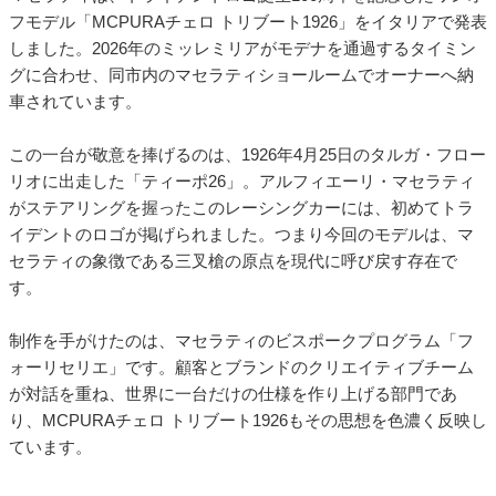
フモデル「MCPURAチェロ トリブート1926」をイタリアで発表
しました。2026年のミッレミリアがモデナを通過するタイミン
グに合わせ、同市内のマセラティショールームでオーナーへ納
車されています。
この一台が敬意を捧げるのは、1926年4月25日のタルガ・フロー
リオに出走した「ティーポ26」。アルフィエーリ・マセラティ
がステアリングを握ったこのレーシングカーには、初めてトラ
イデントのロゴが掲げられました。つまり今回のモデルは、マ
セラティの象徴である三叉槍の原点を現代に呼び戻す存在で
す。
制作を手がけたのは、マセラティのビスポークプログラム「フ
ォーリセリエ」です。顧客とブランドのクリエイティブチーム
が対話を重ね、世界に一台だけの仕様を作り上げる部門であ
り、MCPURAチェロ トリブート1926もその思想を色濃く反映し
ています。