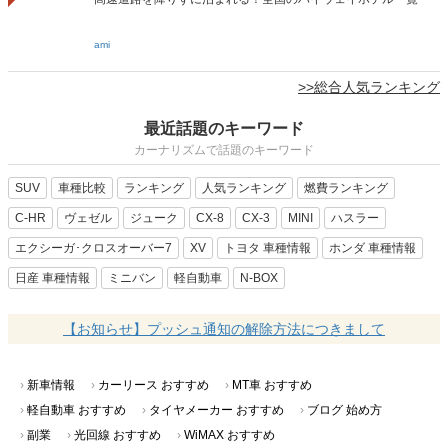
ami
>>総合人気ランキング
最近話題のキーワード
カーナリズムで話題のキーワード
SUV
車種比較
ランキング
人気ランキング
燃費ランキング
C-HR
ヴェゼル
ジューク
CX-8
CX-3
MINI
ハスラー
エクシーガ･クロスオーバー7
XV
トヨタ 車種情報
ホンダ 車種情報
日産 車種情報
ミニバン
軽自動車
N-BOX
【お知らせ】プッシュ通知の解除方法につきまして
新車情報
カーリース おすすめ
MT車 おすすめ
軽自動車 おすすめ
タイヤメーカー おすすめ
ブログ 始め方
副業
光回線 おすすめ
WiMAX おすすめ
オンライン英会話 おすすめ
オンライン英会話 安い