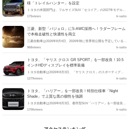
開されている口コミと公式情報をもとに解説します。
様「トレイルハンター」を設定
トヨタの米国部門は、フルサイズSUV「セコイア」の2027年モデルを
発表しました。新たにオフロード志向の「トレイルハンター」パッケ
175views
k-saito
ージを設定し、専用サスペンションやオールテレーンタイヤ、アンダ
ーボディプロテクションを採用。14インチディスプレイやToyota
三菱、新型「パジェロ」にS-AWC採用へ！ラダーフレーム
Safety Sense 4.0など、先進装備も強化されています。
で本格走破性と快適性を両立
三菱自動車は2026年8月4日、2026年秋に世界初公開を予定している新
型クロスカントリーSUV「パジェロ」の走行性能に関する新情報を発
968views
k-saito
表しました。堅牢なラダーフレームと路面追従性に優れたサスペンシ
ョンに加え、車両運動統合制御システム「S-AWC」を採用。本格的な
トヨタ、「ヤリス クロス GR SPORT」を一部改良！10.5
悪路走破性と、長距離でも疲れにくい上質な乗り心地を追求していま
インチHDディスプレイを標準装備
す。
トヨタ自動車は2026年8月3日、「ヤリス クロス」のスポーティグレ
ード「GR SPORT」を一部改良して発売しました。10.5インチディス
1279views
k-saito
プレイオーディオ（コネクティッドナビ対応）PlusやナノイーXを採
用したほか、ドアミラーとシャークフィンアンテナをブラック加飾と
トヨタ、「ハリアー」を一部改良！特別仕様車「Night
し、内外装の魅力を高めています。
Shade」で上質な黒の個性を強調
トヨタ自動車は2026年8月3日、都市型SUV「ハリアー」を一部改良し
て発売しました。荷室右側にAC100V・1500Wのアクセサリーコンセ
1706views
k-saito
ントを設定したほか、特別仕様車「Z“Leather Package・Night
Shade”」「Z“Night Shade”」には漆黒メッキやブラック加飾を採用。
上質感と精悍さをさらに高めています。