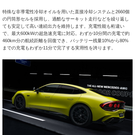
特殊な非導電性冷却オイルを用いた直接冷却システムと2660個
の円筒形セルを採用し、過酷なサーキット走行などを繰り返し
ても安定して高い連続出力を維持します。充電性能も桁違い
で、最大600kWの超急速充電に対応。わずか10分間の充電で約
460km分の航続距離を回復でき、バッテリー残量10%から80%
までの充電もわずか11分で完了する実用性を誇ります。