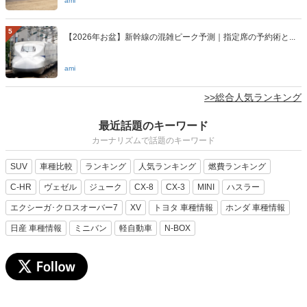
ami
5
【2026年お盆】新幹線の混雑ピーク予測｜指定席の予約術と...
ami
>>総合人気ランキング
最近話題のキーワード
カーナリズムで話題のキーワード
SUV
車種比較
ランキング
人気ランキング
燃費ランキング
C-HR
ヴェゼル
ジューク
CX-8
CX-3
MINI
ハスラー
エクシーガ･クロスオーバー7
XV
トヨタ 車種情報
ホンダ 車種情報
日産 車種情報
ミニバン
軽自動車
N-BOX