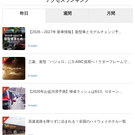
アクセスランキング
昨日
週間
月間
1
【2026～2027年 新車情報】新型車とモデルチェンジ予...
k-saito
2
三菱、新型「パジェロ」にS-AWC採用へ！ラダーフレームで...
k-saito
3
【2026年お盆渋滞予測】帰省ラッシュは8/13、Uターン...
k-saito
4
高速道路を降りずに泊まれる！全国のハイウェイホテル一覧