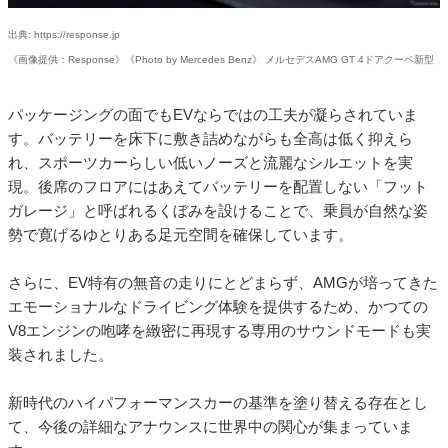
出典: https://response.jp
《画像提供：Response》《Photo by Mercedes Benz》 メルセデスAMG GT 4ドアクーペ新型
パッケージングの面でもEVならではの工夫が凝らされていま
す。バッテリーを床下に敷き詰めながらも全高は低く抑えら
れ、スポーツカーらしい低いノーズと流麗なシルエットを実
現。後席のフロアにはあえてバッテリーを配置しない「フット
ガレージ」と呼ばれるくぼみを設けることで、乗員が自然な姿
勢で寛げるゆとりある足元空間を確保しています。
さらに、EV特有の無音の走りにとどまらず、AMGが培ってきた
エモーショナルなドライビング体験を提供するため、かつての
V8エンジンの咆哮を緻密に再現する専用のサウンドモードも実
装されました。
新時代のハイパフォーマンスカーの基準を塗り替える存在とし
て、今後の詳細なアナウンスに世界中の関心が集まっていま