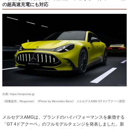
の超高速充電にも対応
出典: https://response.jp
《画像提供：Response》《Photo by Mercedes Benz》 メルセデスAMG GT 4ドアクーペ新型
メルセデスAMGは、ブランドのハイパフォーマンスを象徴する
「GT 4ドアクーペ」のフルモデルチェンジを発表しました。新