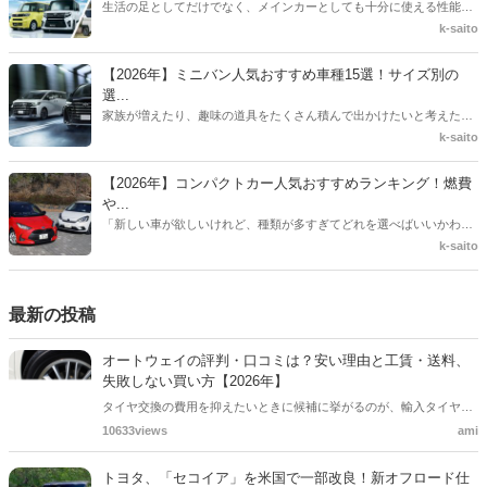
生活の足としてだけでなく、メインカーとしても十分に使える性能を
持った「軽自動車」。「そろそろ車の買い替え時期だけれど、どの車
k-saito
種を選べばいいのかわからない」「維持費を抑えたいけれど、安っぽ
い車には乗りたくない」このようにお悩みの方も多いのではないでし
【2026年】ミニバン人気おすすめ車種15選！サイズ別の
ょうか。この記事では、おすすめの軽自動車をランキング形式で紹
選...
介。あわせて、軽自動車を選ぶ際に絶対に押さえておきたいポイント
家族が増えたり、趣味の道具をたくさん積んで出かけたいと考えたり
や、知っておくべきメリット・デメリット、そして賢い買い方まで徹
したとき、真っ先に候補に挙がるのが「ミニバン」ではないでしょう
k-saito
底解説します。
か。各自動車メーカーからは魅力的なミニバンが数多く販売されてお
り、どれを選べばよいのか迷ってしまう方も多いでしょう。この記事
【2026年】コンパクトカー人気おすすめランキング！燃費
では、最新のトレンドや実際の使い勝手を踏まえた上で、本当におす
や...
すめできるミニバンをサイズ別に厳選して紹介します。
「新しい車が欲しいけれど、種類が多すぎてどれを選べばいいかわか
らない」「運転がしやすくて、維持費も安いコンパクトカーのおすす
k-saito
めを知りたい」といったお悩みを持つ方も多いのではないでしょう
か。ひとくちにコンパクトカーといっても、燃費を極めたモデルか
ら、広々とした室内空間を持つモデル、SUVスタイルのものまで、そ
最新の投稿
の特徴は様々です。この記事では、失敗しないコンパクトカーの選び
方を解説し、おすすめ車種をランキング形式で紹介します。
オートウェイの評判・口コミは？安い理由と工賃・送料、
失敗しない買い方【2026年】
タイヤ交換の費用を抑えたいときに候補に挙がるのが、輸入タイヤ通
販のオートウェイ。発送の早さや取付店へ直送できる手軽さが好評
10633views
ami
で、タイヤサイズと取付店の条件を事前に確認できれば、初めてでも
利用しやすいサービスです。この記事では、実際の評判について、公
トヨタ、「セコイア」を米国で一部改良！新オフロード仕