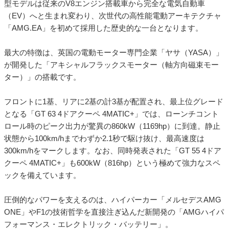
型モデルは従来のV8エンジン搭載車から完全な電気自動車
（EV）へと生まれ変わり、次世代の高性能電動アーキテクチャ
「AMG.EA」を初めて採用した歴史的な一台となります。
最大の特徴は、英国の電動モーター専門企業「ヤサ（YASA）」
が開発した「アキシャルフラックスモーター（軸方向磁束モー
ター）」の搭載です。
フロントに1基、リアに2基の計3基が配置され、最上位グレード
となる「GT 63 4ドアクーペ 4MATIC+」では、ローンチコント
ロール時のピーク出力が驚異の860kW（1169hp）に到達。静止
状態から100km/hまでわずか2.1秒で駆け抜け、最高速度は
300km/hをマークします。なお、同時発表された「GT 55 4ドア
クーペ 4MATIC+」も600kW（816hp）という極めて強力なスペ
ックを備えています。
圧倒的なパワーを支えるのは、ハイパーカー「メルセデスAMG
ONE」やF1の技術哲学を直接注ぎ込んだ新開発の「AMGハイパ
フォーマンス・エレクトリック・バッテリー」。