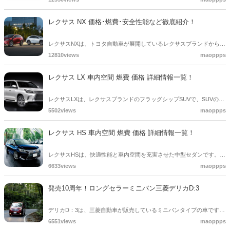
も程よく運転のしやすい車です。街乗りをするのに最適なサイズと、
広い車内空間を両立しています。またパワフルな走りと優れた環境性
レクサス NX 価格･燃費･安全性能など徹底紹介！
能を兼ね備えています。
レクサスNXは、トヨタ自動車が展開しているレクサスブランドから販
売されている中型のクロスオーバーSUV車です。SUV車としては高級
12810views
maoppps
感があり誰もが憧れる車でしょう。2リットルターボエンジンや2．5
リットルDOHCエンジンが搭載されパワフルな走りが楽しめるSUV車
レクサス LX 車内空間 燃費 価格 詳細情報一覧！
です。
レクサスLXは、レクサスブランドのフラッグシップSUVで、SUVの良
さであるオフロード走行時の興奮をそのままに、室内のラグジュアリ
5502views
maoppps
ーをとことん追求しています。空調やオーディオシステムにもこだわ
りをもち、車内空間の心地よさを乗員全員が味わえるような工夫が随
レクサス HS 車内空間 燃費 価格 詳細情報一覧！
所に見られます。
レクサスHSは、快適性能と車内空間を充実させた中型セダンです。駆
動部に2．4L直4アトキンソンサイクルを採用した2モーター式ハイブ
6633views
maoppps
リッドで、統合出力は190馬力に達するなど、燃費効率と走行性能を
両立させています。また価格や安全性能についてご紹介しますので、
発売10周年！ロングセラーミニバン三菱デリカD:3
クルマ選びの参考にしてみてください。
デリカD：3は、三菱自動車が販売しているミニバンタイプの車です。
日産からのOEM供給となっていますので、日産自動車が開発と製造を
6551views
maoppps
行いました。日産自動車ではNV200という方式にて販売されていま