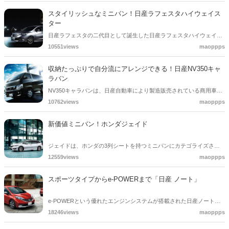
す。小さいお子さん連れも、高齢者のご家族にも、家族それぞれのニ
スタイリッシュなミニバン！日産ラフェスタハイウェイス
ーズに合う車のカタチを実現しています。
ター
日産ラフェスタの二代目として誕生した日産ラフェスタハイウェイス
ターの人気の由縁を探り、魅力をピックアップして紹介しています。
10551views
maoppps
利便性の高いフレキシブルシートや、楽々スムーズな電動スライドド
ア、防犯に効果的なインテリジェントキーなど、充実の快適性能や安
収納たっぷりで自分流にアレンジできる！日産NV350キャ
全性を誇ります。
ラバン
NV350キャラバンは、日産自動車により製造販売されている商用車並
びに乗用車です。ワンボックスタイプで特に小型商用車のトップブラ
10762views
maoppps
ンドと言われています。荷物をたくさん搭載できたり、たくさんの人
を乗せたりすることができます。
新価値ミニバン！ホンダジェイド
ジェイドは、ホンダの3列シートを持つミニバンにカテゴライズされ
る車です。しかし、発売当初は自らはミニバンを名乗ってはいなかっ
12559views
maoppps
たそうです。さらにその後、「新価値ミニバン」と呼ぶようになった
そうです。さて、そんな新価値ミニバンジェイドはどんな車か見てい
スポーツタイプからe-POWERまで「日産 ノート」
きましょう！
e-POWERという優れたエンジンシステムが搭載された日産ノート
は、走りがスムーズで快適に運転することができます。また、日産の
18246views
maoppps
モータースポーツブランドであるNISMOのバリエーションもありま