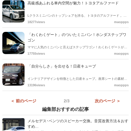
す。そのほかにも、多くの良いとこがコンパクトに詰まった車となっ
高級感あふれる車内空間が魅力！トヨタアルファード
ています。
Lクラスミニバンのトップシェアを誇る、トヨタのアルファード 。ア
ルファードの特徴といえば、やはり車内空間だと思います。高級感満
18277views
maoppps
載の仕上がりとなっています。ラゲッジスペースは文句なしの広さと
なっています。また、運転支援や安全装備も充実した車となっていま
「わくわくゲート」のついたミニバン！ホンダステップワ
す。
ゴン
ママに人気のミニバンと言えばステップワゴン！わくわくゲートがつ
いているので、乗り降りがさらに楽しくなっています。収納スペース
17755views
maoppps
が車内の所々に設置されているので快適に過ごすことも可能です。ま
た、安全装備も充実しているため安心して運転ができます。
「自分らしさ」を出せる！日産キューブ
インテリアデザインを特徴とした日産キューブ。座席シートの素材や
色が異なる個性的な7種のインテリアから好みに合ったデザインを選
13196views
maoppps
ぶことが可能なので、自分らしい車内に仕上がります。運転支援やエ
コ機能も備わっています。車を試乗した人からは、のんびり、ゆった
＜ 前のページ
2/3
次のページ ＞
りと街中を流すのにぴったりな癒し系の車と言われています。
編集部おすすめの記事
メルセデス･ベンツのスピーカー交換。音質改善方法＆おす
すめ...