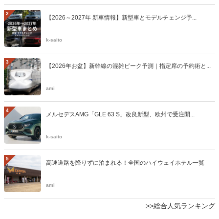
2
【2026～2027年 新車情報】新型車とモデルチェンジ予...
k-saito
3
【2026年お盆】新幹線の混雑ピーク予測｜指定席の予約術と...
ami
4
メルセデスAMG「GLE 63 S」改良新型、欧州で受注開...
k-saito
5
高速道路を降りずに泊まれる！全国のハイウェイホテル一覧
ami
>>総合人気ランキング