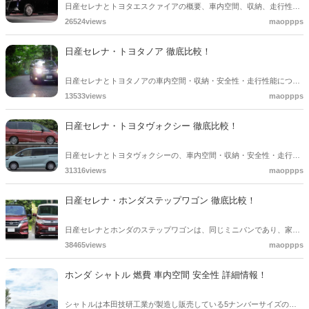
日産セレナとトヨタエスクァイアの概要、車内空間、収納、走行性
能、安全性を徹底比較しました。日産セレナとトヨタのエスクァイア
26524views
maoppps
は、Mクラスミニバン同士でノア、ヴォクシー、ホンダのステップワ
ゴンなどと販売台数を競い合っている車です。
日産セレナ・トヨタノア 徹底比較！
日産セレナとトヨタノアの車内空間・収納・安全性・走行性能につい
て徹底比較しました。また、この両車種はライバル関係のある２台と
13533views
maoppps
なっています。
日産セレナ・トヨタヴォクシー 徹底比較！
日産セレナとトヨタヴォクシーの、車内空間・収納・安全性・走行性
能について、徹底比較しました。両車種とも家族向けのミニバンとな
31316views
maoppps
っています。
日産セレナ・ホンダステップワゴン 徹底比較！
日産セレナとホンダのステップワゴンは、同じミニバンであり、家族
向けというコンセプトを持っています。車内空間・収納・安全性・走
38465views
maoppps
行性能などを徹底比較しました。
ホンダ シャトル 燃費 車内空間 安全性 詳細情報！
シャトルは本田技研工業が製造し販売している5ナンバーサイズのス