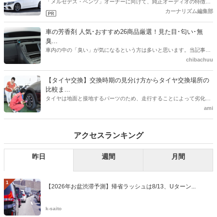
「メルセデス・ベンツ」オーナーに向けて、純正オーディオの特徴分
析、そしてそれを踏まえての音質改善方法を紹介していきます。もっ
カーナリズム編集部
ともおすすめな音質改善方法であるスピーカー交換については、その
注意点や価格帯ごとのおすすめスピーカーまでを詳しく紹介していき
車の芳香剤 人気･おすすめ26商品厳選！見た目･匂い･無
ます。
臭...
車内の中の「臭い」が気になるという方は多いと思います。当記事で
は、Amazon内での車用の芳香剤（消臭剤）の人気ランキングや、男
chibachuu
性、女性それぞれに「見た目・デザイン」でおすすめの芳香剤、匂い
のタイプ別におすすめの芳香剤、芳香剤の香りが苦手という方向けに
【タイヤ交換】交換時期の見分け方からタイヤ交換場所の
無香料タイプの芳香剤（消臭剤）のおすすめを紹介しています。
比較ま...
タイヤは地面と接地するパーツのため、走行することによって劣化し
ていきます。安全に走るためにタイヤ交換は必要なものですが、どの
ami
タイミングで交換するのが適切なのか、タイヤ交換を依頼する場所に
よって費用や交換にかかる時間がどれぐらいかかるのかも異なりま
アクセスランキング
す。タイヤの交換時期から交換場所別の費用相場、交換したタイヤの
保管方法を紹介する記事をまとめました。
昨日
週間
月間
1
【2026年お盆渋滞予測】帰省ラッシュは8/13、Uターン...
k-saito