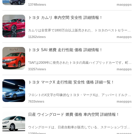
テーションワゴンです。アウトドアなどのレジャーを楽しむために開
13748views
maoppps
発された車です。洗練されたスタイリッシュなデザインのシャトルは
走行性能も抜群。パワフルでスポーティでありながらも低燃費な走行
トヨタ カムリ 車内空間 安全性 詳細情報！
により、快適性と経済性をバランス良く実現しています。
カムリは全世界で1800万台以上販売された、トヨタのベストセラーカ
ーです。売上TOP5の常連車種として、特に北米市場で絶大なる人気
11262views
maoppps
を誇っています。ハイブリッド搭載で燃費は23．4km／Lと改善し、
2．5Lとは思えない経済性とエレガントな造形美が魅力のトヨタ自慢
トヨタ SAI 燃費 走行性能 価格 詳細情報！
の世界戦略カーです。
"SAI"は2009年に発売されたトヨタの高級ハイブリッドカーです。町中
でも良く見かけるほどの人気車種で、ヘッドランプとテールランプが
33257views
maoppps
クロスしたようなデザインとなっていて、存在感があります。世界の
トヨタが提案する高級ハイブリッド。その全貌に迫ります。
トヨタ マークX 走行性能 安全性 価格 詳細一覧！
フロントのX文字が印象的なトヨタ・マークXは、アッパーミドルクラ
スのスポーツセダンです。セダンタイプのFR車は世界的にも希少にな
7633views
maoppps
り、スタイリッシュで品格を備えたマークXは、ワンランク上のFR車
を求めるユーザーにとって、無くてはならない車です。
日産 ウイングロード 燃費 価格 車内空間 詳細情報！
ウイングロードは、日産自動車が販売している、ステーションワゴン
です。日産サニーをベースとして開発されたモデルで、車体の大きさ
12350views
maoppps